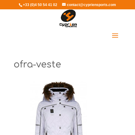
+33 (0)4 50 54 41 02
contact@cypriensports.com
Sélectionner une page
ofra-veste