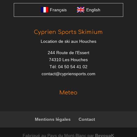
Français
English
Cyprien Sports Skimium
Location de ski aux Houches
244 Route de l'Essert
74310 Les Houches
Tél: 04 50 54 41 02
contact@cypriensports.com
Meteo
Mentions légales
Contact
Fabriqué au Pays du Mont-Blanc par
BevouaK