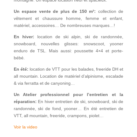
montagne. Un espace location neuf et spacieux.
Un espace vente de plus de 150 m²:
collection de
vêtement et chaussure homme, femme et enfant,
matériel, accessoires… De nombreuses marques…!
En hiver:
location de ski alpin, ski de randonnée,
snowboard, nouvelles glisses: snowscoot, yooner
enduro de TSL. Mais aussi: poussette 4×4 et porte-
bébé.
En été:
location de VTT pour les balades, freeride DH et
all mountain. Location de matériel d’alpinisme, escalade
& via ferratta et de canyoning…
Un Atelier professionnel pour l’entretien et la
réparation:
En hiver entretien de ski, snowboard, ski de
randonnée, ski de fond, yooner… En été entretien de
VTT, all mountain, freeride, crampons, piolet…
Voir la video