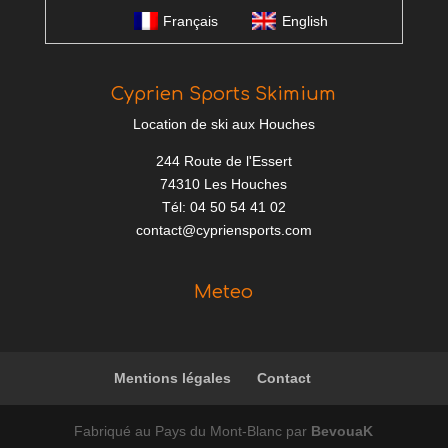
Français
English
Cyprien Sports Skimium
Location de ski aux Houches
244 Route de l'Essert
74310 Les Houches
Tél: 04 50 54 41 02
contact@cypriensports.com
Meteo
Mentions légales
Contact
Fabriqué au Pays du Mont-Blanc par
BevouaK